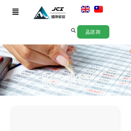
跳
至
主
要
諮詢
內
容
服務實績