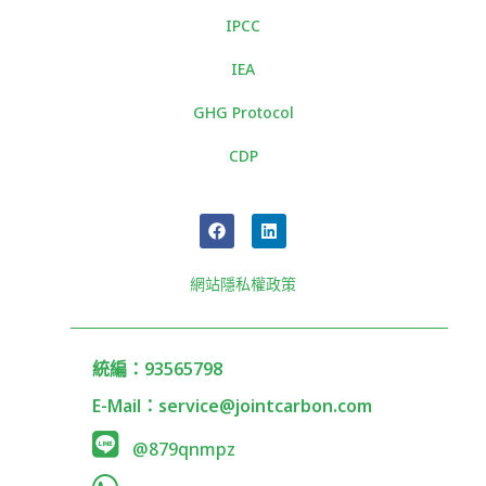
IPCC
IEA
GHG Protocol
CDP
F
L
a
i
c
n
e
k
b
e
網站隱私權政策
o
d
o
i
k
n
統編：93565798
E-Mail：service@jointcarbon.com
@879qnmpz